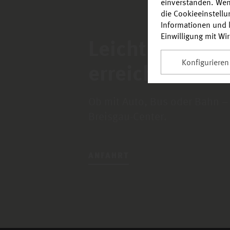
einverstanden. Wen
die Cookieeinstell
Informationen und k
Einwilligung mit Wi
Leicht zu find
Konfigurieren
erreichen.
Ob mit Auto, Bus oder Bahn –
Breisgau-Center.
ANFAHRT