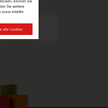
klicken, können Sie
ten Sie weitere
zuvor erteilte
Breisgau-Center
St. Georgener Strasse 2
e alle Cookies
79111 Freiburg