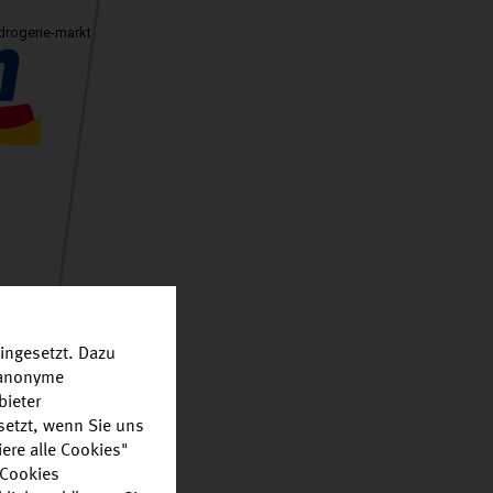
drogerie-markt
ingesetzt. Dazu
r anonyme
bieter
setzt, wenn Sie uns
ere alle Cookies"
 Cookies