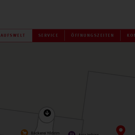
KAUFSWELT
SERVICE
ÖFFNUNGSZEITEN
KO
Bäckerei Yildirim
Asia Imbiss