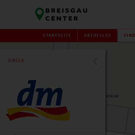
STARTSEITE
AKTUELLES
EIN
B&C Grill Express
ZURÜCK
Olivia Center Kebab & Feinkost
Beautiful Nails Nagelstudio