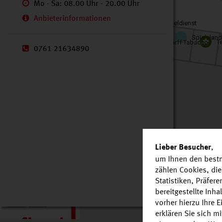
Mo - Sa: 08.00 Uhr - 20.00 Uhr
Anbieterinformationen
FAY Schuh-& Schlüsseldienst
Spieleland
T
Wolsdorff Tabacco
0761 21634890
,
Lieber Besucher
um Ihnen den bestm
zählen Cookies, die
Statistiken, Präfer
bereitgestellte Inh
vorher hierzu Ihre 
erklären Sie sich m